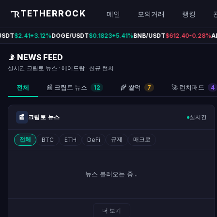
TETHERROCK · 테더락 — 암호
TETHERROCK
메인
모의거래
랭킹
SDT
$2.41
+3.12%
DOGE/USDT
$0.1823
+5.41%
BNB/USDT
$612.40
-0.28%
AD
📡 NEWS FEED
실시간 크립토 뉴스 · 에어드랍 · 신규 런치
전체
📰 크립토 뉴스
🌾 쌀먹
🚀 런치패드
12
7
4
📰
크립토 뉴스
실시간
전체
규제
매크로
BTC
ETH
DeFi
뉴스 불러오는 중...
더 보기