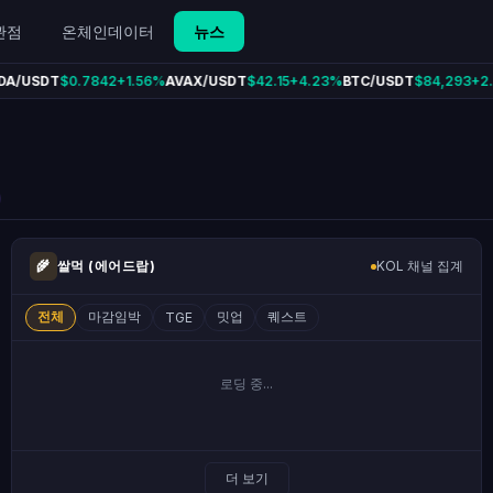
화폐 거래소 수수료 페이백, 모의거래,
관점
온체인데이터
뉴스
A/USDT
$0.7842
+1.56%
AVAX/USDT
$42.15
+4.23%
BTC/USDT
$84,293
+2.
Username
🌾
쌀먹 (에어드랍)
KOL 채널 집계
전체
마감임박
밋업
퀘스트
TGE
알림 채널
웹 푸시 알림
🔔
로딩 중...
브라우저 알림으로 바로 확인
텔레그램 봇 알림
✈
텔레그램으로 실시간 수신
더 보기