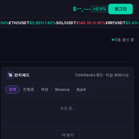
 실시간 차트, 온체인 데이터, 트레이딩
$--,---
로그인
+0.0%
34%
ETH/USDT
$3,891
+1.82%
SOL/USDT
$148.30
-0.95%
XRP/USDT
$2.41
+3
자동 갱신 중
🚀
런치패드
CoinGecko IEO · 직접 큐레이션
전체
진행중
예정
Binance
Bybit
로딩 중...
더 보기