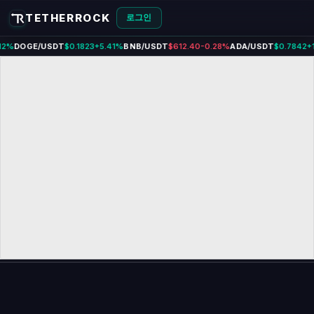
TETHERROCK — 암호화폐 모의거
TETHERROCK
로그인
12%
DOGE/USDT
$0.1823
+5.41%
BNB/USDT
$612.40
-0.28%
ADA/USDT
$0.7842
+
💬 실시간 채팅
채팅에 오신 것을 환영합니다 — 첫 메시지를 남겨주세요